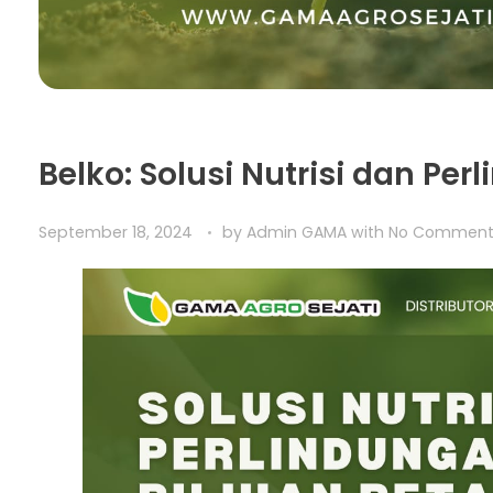
Belko: Solusi Nutrisi dan Pe
September 18, 2024
by
Admin GAMA
with
No Commen