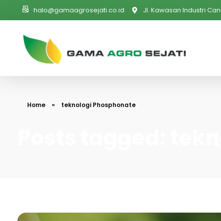
halo@gamaagrosejati.co.id
Jl. Kawasan Industri Can
PT. Gama Agro Sejati
Home
»
teknologi Phosphonate
Posts tagged: tek