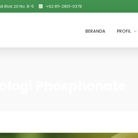
di Blok 20 No. B-5
+62 811-2801-0378
BERANDA
PROFIL
nologi Phosphonate