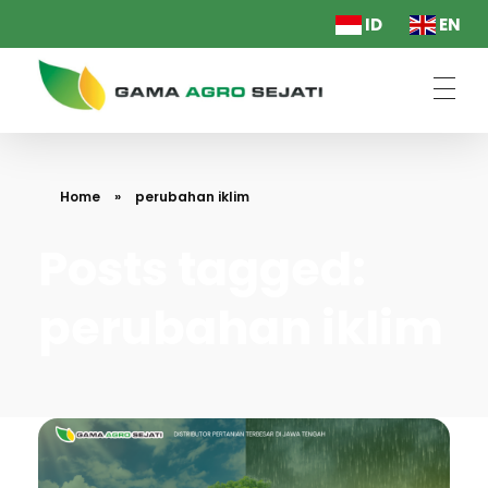
ID
EN
PT. Gama Agro Sejati
Home
»
perubahan iklim
Posts tagged:
perubahan iklim