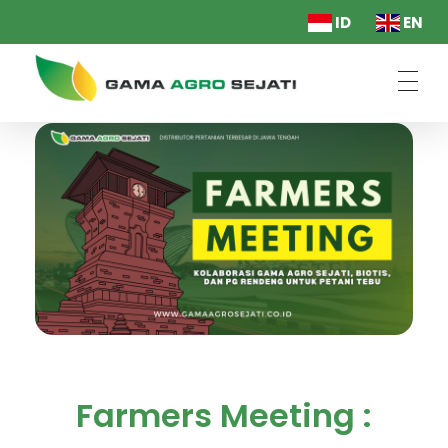
ID
EN
PT. Gama Agro Sejati
Farmers Meeting :