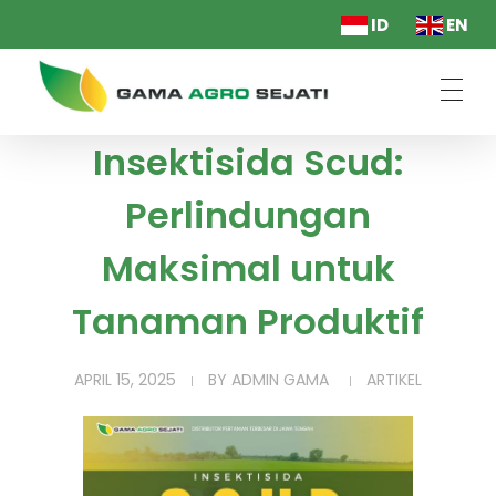
ID
EN
PT. Gama Agro Sejati
Insektisida Scud:
Perlindungan
Maksimal untuk
Tanaman Produktif
APRIL 15, 2025
BY
ADMIN GAMA
ARTIKEL