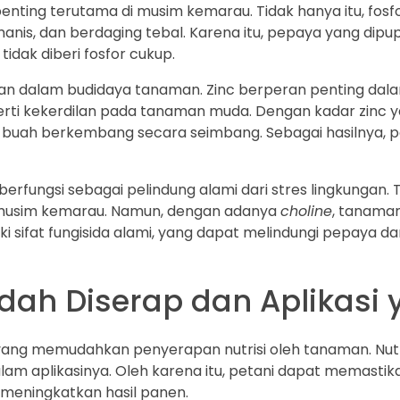
at penting terutama di musim kemarau. Tidak hanya itu, 
manis, dan berdaging tebal. Karena itu, pepaya yang dip
idak diberi fosfor cukup.
aikan dalam budidaya tanaman. Zinc berperan penting 
i kekerdilan pada tanaman muda. Dengan kadar zinc ya
 buah berkembang secara seimbang. Sebagai hasilnya, p
 berfungsi sebagai pelindung alami dari stres lingkunga
i musim kemarau. Namun, dengan adanya
choline
, tanama
ki sifat fungisida alami, yang dapat melindungi pepaya da
ah Diserap dan Aplikasi y
 yang memudahkan penyerapan nutrisi oleh tanaman. Nut
alam aplikasinya. Oleh karena itu, petani dapat memas
n meningkatkan hasil panen.