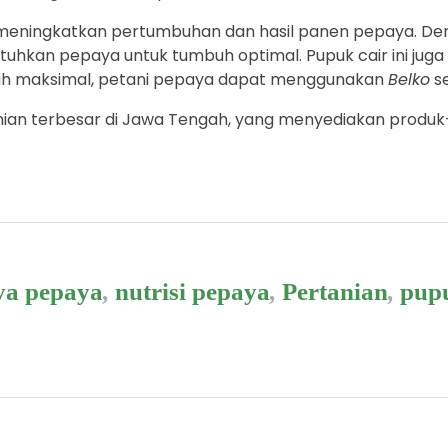
uk meningkatkan pertumbuhan dan hasil panen pepaya. Deng
uhkan pepaya untuk tumbuh optimal. Pupuk cair ini jug
lebih maksimal, petani pepaya dapat menggunakan
Belko
se
rtanian terbesar di Jawa Tengah, yang menyediakan prod
ya pepaya
,
nutrisi pepaya
,
Pertanian
,
pupu