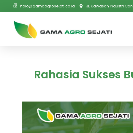
halo@gamaagrosejati.co.id
Jl. Kawasan Industri Can
PT. Gama Agro Sejati
Rahasia Sukses B