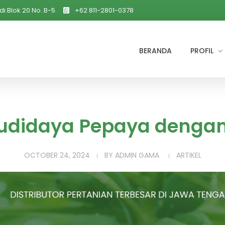
di Blok 20 No. B-5
+62 811-2801-0378
BERANDA
PROFIL
udidaya Pepaya dengan N
OCTOBER 24, 2024
BY
ADMIN GAMA
ARTIKEL