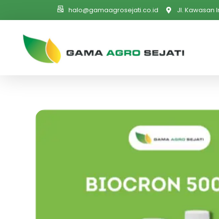
halo@gamaagrosejati.co.id
Jl. Kawasan I
PT. Gama Agro Sejati