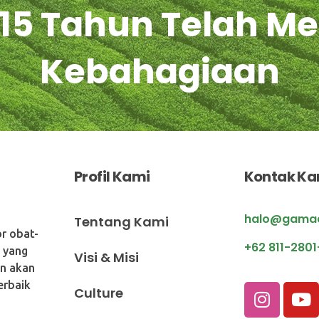
i 15 Tahun Telah 
Kebahagiaan
Profil Kami
Kontak Ka
halo@gamaag
Tentang Kami
r obat-
+62 811-280
n yang
Visi & Misi
an akan
erbaik
Culture