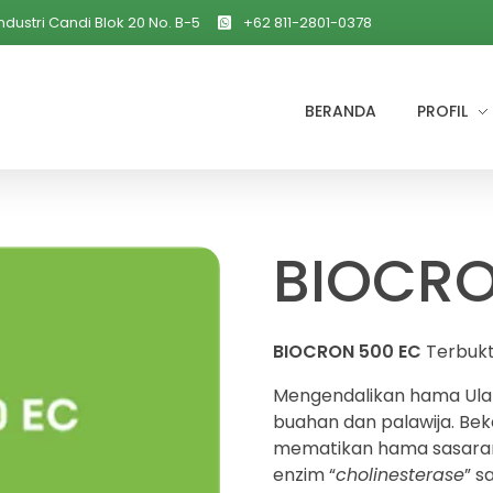
ndustri Candi Blok 20 No. B-5
+62 811-2801-0378
BERANDA
PROFIL
BIOCRO
BIOCRON 500 EC
Terbukt
Mengendalikan hama Ula
buahan dan palawija. Be
mematikan hama sasar
enzim “
cholinesterase
” s