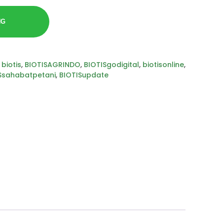
NG
:
biotis
,
BIOTISAGRINDO
,
BIOTISgodigital
,
biotisonline
,
Ssahabatpetani
,
BIOTISupdate