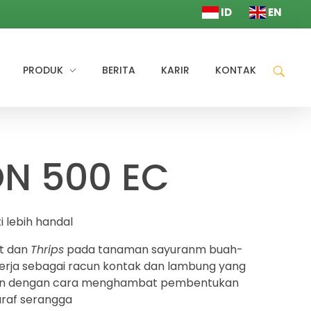
ID
EN
PRODUK
BERITA
KARIR
KONTAK
N 500 EC
i lebih handal
t dan
Thrips
pada tanaman sayuranm buah-
kerja sebagai racun kontak dan lambung yang
an dengan cara menghambat pembentukan
araf serangga